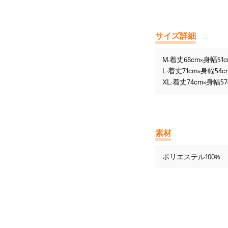
サイズ詳細
M:着丈68cm×身幅51
L:着丈71cm×身幅54c
XL:着丈74cm×身幅57
素材
ポリエステル100%