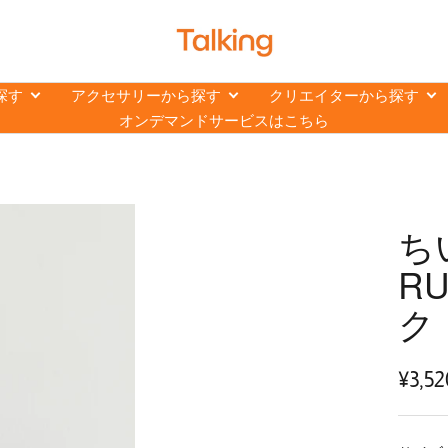
ト
ー
キ
探す
アクセサリーから探す
クリエイターから探す
ン
オンデマンドサービスはこちら
グ
【Talking】
ち
R
ク
セ
¥3,52
ー