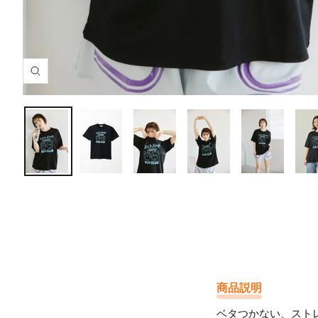
ズ
ー
ム
イ
ン
商品説明
ベタつかない、スト