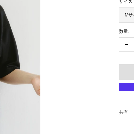
ル
サイズ:
価
Mサ
格
数量:
数
量
を
減
ら
す
共有