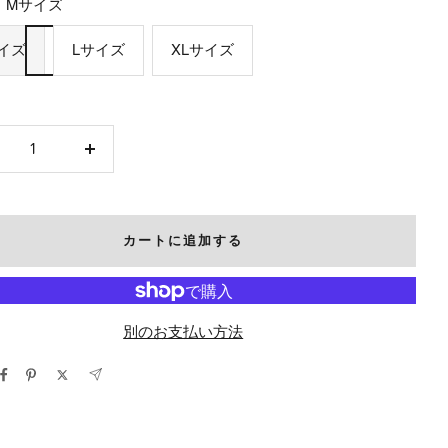
Mサイズ
イズ
Lサイズ
XLサイズ
数
量
を
増
カートに追加する
や
す
別のお支払い方法