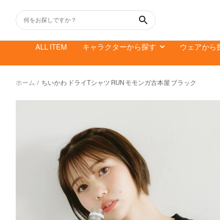
コ
ン
テ
ン
ALL ITEM
キャラクターから探す
ウェアから
ツ
へ
ス
ホーム
ちいかわ ドライTシャツ RUN モモンガ古本屋 ブラック
キ
ッ
プ