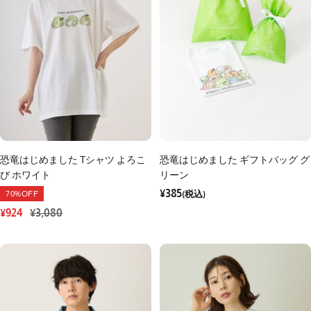
恐竜はじめました Tシャツ よろこ
恐竜はじめました ギフトバッグ グ
び ホワイト
リーン
セ
¥385
70%OFF
ー
(税込)
ル
価
格
セ
通
¥924
¥3,080
ー
常
ル
価
価
格
格