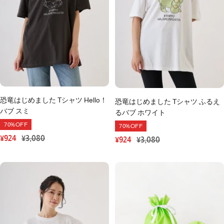
恐竜はじめました Tシャツ Hello！
恐竜はじめました Tシャツ ふるえ
バブ スミ
るバブ ホワイト
70%OFF
70%OFF
セ
通
¥924
¥3,080
ー
常
セ
通
¥924
¥3,080
ル
価
ー
常
価
格
ル
価
格
価
格
格