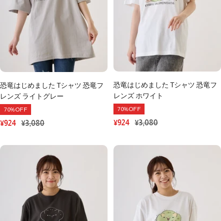
恐竜はじめました Tシャツ 恐竜フ
恐竜はじめました Tシャツ 恐竜フ
レンズ ホワイト
レンズ ライトグレー
70%OFF
70%OFF
セ
通
セ
通
¥924
¥3,080
¥924
¥3,080
ー
常
ー
常
ル
価
ル
価
価
格
価
格
格
格