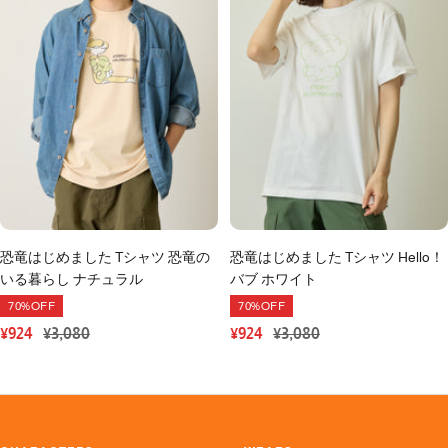
恐竜はじめました Tシャツ 恐竜の
恐竜はじめました Tシャツ Hello！
いる暮らし ナチュラル
バブ ホワイト
70%OFF
70%OFF
セ
通
セ
通
¥924
¥3,080
¥924
¥3,080
ー
常
ー
常
ル
価
ル
価
価
格
価
格
格
格