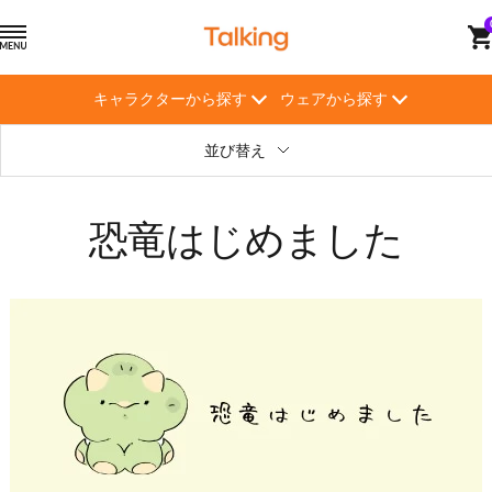
コ
ト
ナ
ン
ー
ビ
テ
キ
ゲ
ン
キャラクターから探す
ウェアから探す
ン
ー
ツ
グ
シ
へ
並び替え
【Talking】
ョ
ス
ン
キ
ッ
恐竜はじめました
プ