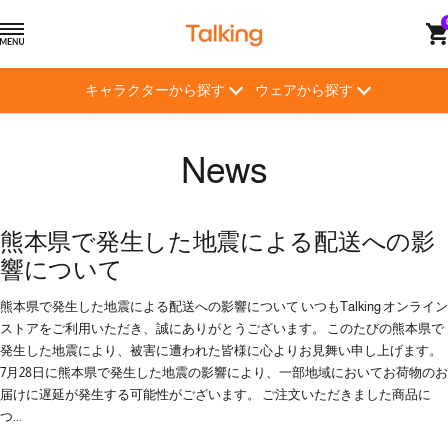
コ
ト
ナ
ン
ー
ビ
テ
キ
ゲ
ン
キャラクターから探す
ウェアから探す
ン
ー
ツ
グ
シ
へ
【Talking】
ョ
ス
News
ン
キ
ッ
プ
熊本県で発生した地震による配送への影
響について
熊本県で発生した地震による配送への影響について いつもTalking オンライン
ストアをご利用いただき、誠にありがとうございます。 このたびの熊本県で
発生した地震により、被害に遭われた皆様に心よりお見舞い申し上げます。
7月28日に熊本県で発生した地震の影響により、一部地域においてお荷物のお
届けに遅延が発生する可能性がございます。 ご注文いただきました商品に
つ...