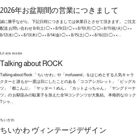
2026年お盆期間の営業につきまして
誠に勝手ながら、下記日程につきましては休業日とさせて頂きます。 ご注文
配送 お問い合わせ 8/8(土) ◯ × × 8/9(日) ◯ × × 8/10(月) ◯ ◯ × 8/11(祝/火) ◯ × ×
8/12(水) ◯ × × 8/13(木) ◯ × × 8/14(金) ◯ × × 8/15(土) ◯ × × 8/16(日) ◯ × × ...
Lil ala mode
Talking about ROCK
Talking about Rock 「 ちいかわ」や「mofusand」をはじめとする人気キャラ
クターと 誰もが一度は目にしたことのある「ココアシガレット」「ビッグカ
ツ」「都こんぶ」 「ヤッター！めん」「カットよっちゃん」「ヤングドーナ
ツ」の お馴染みの駄菓子を加えた全14コンテンツが大集結。 本格的なロック
Tシャ...
ちいかわ
ちいかわ ヴィンテージデザイン