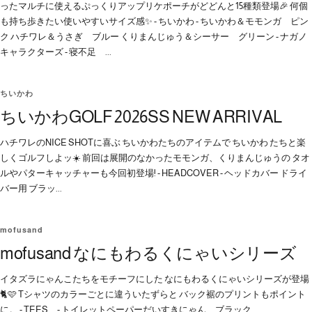
ったマルチに使えるぷっくりアップリケポーチがどどんと15種類登場🎉 何個
も持ち歩きたい使いやすいサイズ感✨ - ちいかわ - ちいかわ＆モモンガ ピン
ク ハチワレ＆うさぎ ブルー くりまんじゅう＆シーサー グリーン - ナガノ
キャラクターズ - 寝不足 ...
ちいかわ
ちいかわGOLF 2026SS NEW ARRIVAL
ハチワレのNICE SHOTに喜ぶ ちいかわたちのアイテムで ちいかわ たちと楽
しくゴルフしよッ☀️ 前回は展開のなかったモモンガ、くりまんじゅうの タオ
ルやパターキャッチャーも今回初登場! - HEADCOVER - ヘッドカバー ドライ
バー用 ブラッ...
mofusand
mofusand なにもわるくにゃいシリーズ
イタズラにゃんこたちをモチーフにした なにもわるくにゃいシリーズが登場
🐈🩷 Tシャツのカラーごとに違ういたずらと バック裾のプリントもポイント
に。 - TEES - トイレットペーパーだいすきにゃん ブラック ...