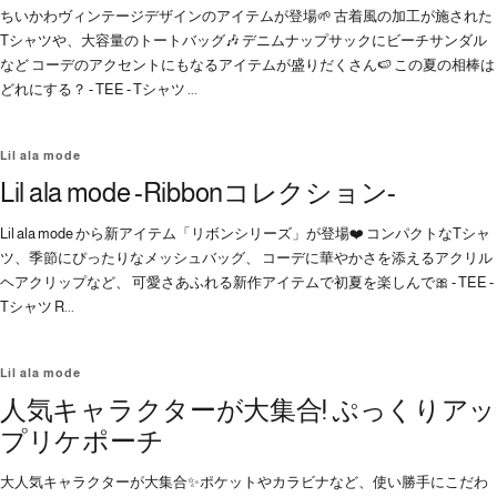
ちいかわヴィンテージデザインのアイテムが登場🌱 古着風の加工が施された
Tシャツや、大容量のトートバッグ🎶 デニムナップサックにビーチサンダル
など コーデのアクセントにもなるアイテムが盛りだくさん🍉 この夏の相棒は
どれにする？ - TEE - Tシャツ ...
Lil ala mode
Lil ala mode -Ribbonコレクション-
Lil ala mode から新アイテム「リボンシリーズ」が登場❤️ コンパクトなTシャ
ツ、季節にぴったりなメッシュバッグ、 コーデに華やかさを添えるアクリル
ヘアクリップなど、 可愛さあふれる新作アイテムで初夏を楽しんで🎀 - TEE -
Tシャツ R...
Lil ala mode
人気キャラクターが大集合! ぷっくりアッ
プリケポーチ
大人気キャラクターが大集合✨ポケットやカラビナなど、使い勝手にこだわ