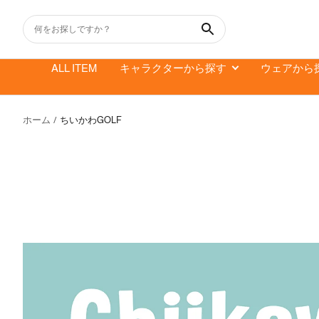
コ
ン
テ
ン
ALL ITEM
キャラクターから探す
ウェアから
ツ
へ
ス
ホーム
ちいかわGOLF
キ
ッ
プ