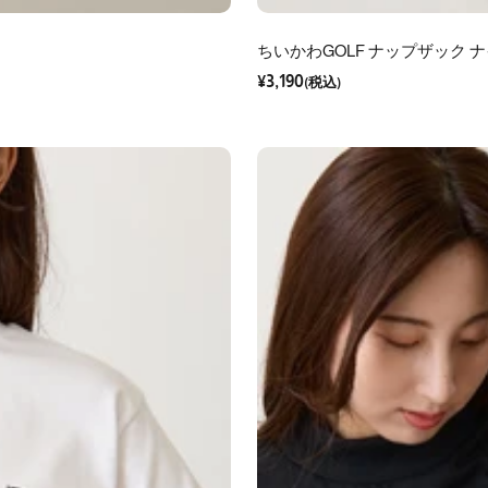
ちいかわGOLF ナップザック 
セ
¥3,190
ー
(税込)
ル
価
格