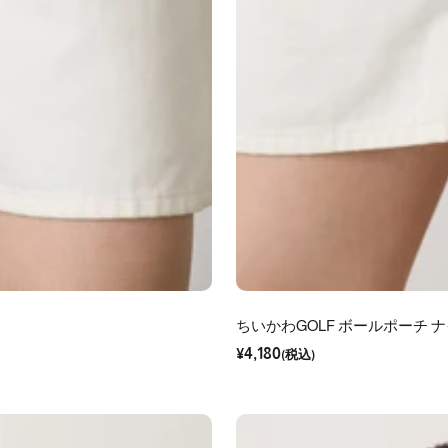
ちいかわGOLF ボールポーチ 
セ
¥4,180
ー
(税込)
ル
価
格