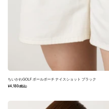
ちいかわGOLF ボールポーチ ナイスショット ブラック
セ
¥4,180
ー
(税込)
ル
価
格