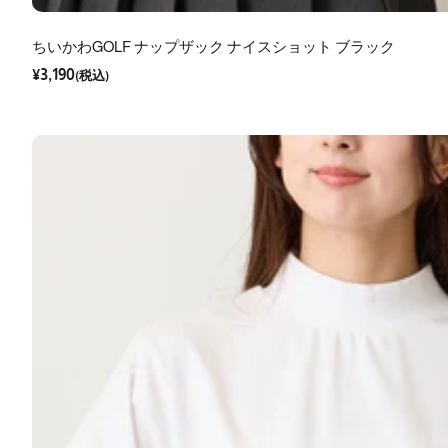
ちいかわGOLF ナップザック ナイスショット ブラック
セ
¥3,190
ー
(税込)
ル
価
格