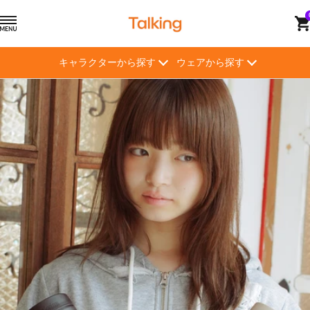
コ
ト
ナ
ン
ー
ビ
テ
キ
ゲ
ン
キャラクターから探す
ウェアから探す
ン
ー
ツ
グ
シ
へ
【Talking】
ョ
ス
ン
キ
ッ
プ