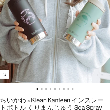
ズ
ー
ム
ス
ス
ス
ス
ス
ス
ス
ス
ス
イ
ラ
ラ
ラ
ラ
ラ
ラ
ラ
ラ
ラ
ちいかわ × Klean Kanteen インスレー
ン
イ
イ
イ
イ
イ
イ
イ
イ
イ
トボトル くりまんじゅう Sea Spray
ド
ド
ド
ド
ド
ド
ド
ド
ド