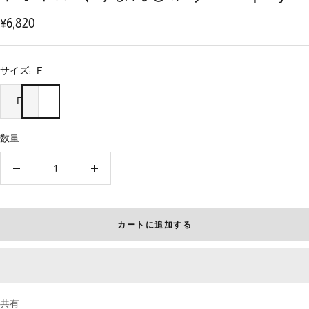
に
に
に
に
に
に
に
に
に
セ
¥6,820
移
移
移
移
移
移
移
移
移
ー
動
動
動
動
動
動
動
動
動
ル
1
2
3
4
5
6
7
8
9
サイズ:
F
価
F
格
数量:
数
数
量
量
を
を
減
増
カートに追加する
ら
や
す
す
共有