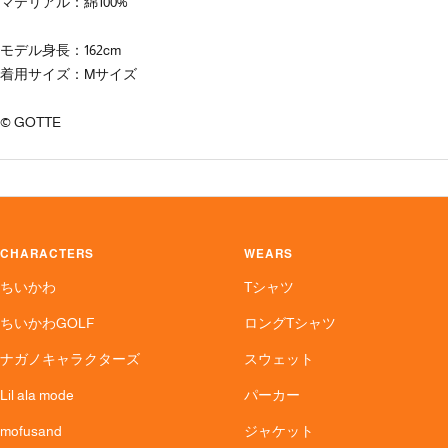
マテリアル：綿100%
モデル身長：162cm
着用サイズ：Mサイズ
© GOTTE
CHARACTERS
WEARS
ちいかわ
Tシャツ
ちいかわGOLF
ロングTシャツ
ナガノキャラクターズ
スウェット
Lil ala mode
パーカー
mofusand
ジャケット