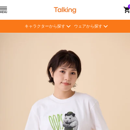
コ
ト
ナ
ン
ー
ビ
テ
キ
ゲ
ン
キャラクターから探す
ウェアから探す
ン
ー
ツ
グ
シ
へ
【Talking】
ョ
ス
ン
キ
ッ
プ