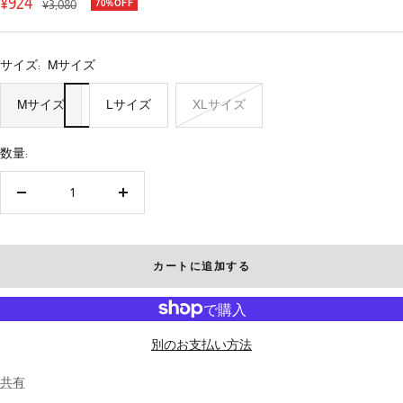
セ
¥924
通
¥3,080
70%OFF
に
に
に
に
に
に
に
に
に
に
に
常
ー
移
移
移
移
移
移
移
移
移
移
移
価
ル
動
動
動
動
動
動
動
動
動
動
動
サイズ:
Mサイズ
格
価
1
2
3
4
5
6
7
8
9
10
11
Mサイズ
Lサイズ
XLサイズ
格
数量:
数
数
量
量
を
を
減
増
カートに追加する
ら
や
す
す
別のお支払い方法
共有