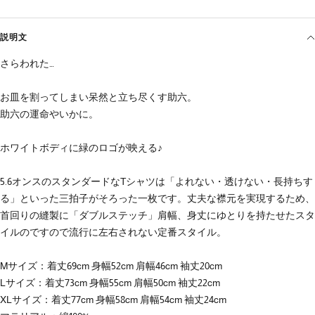
説明文
さらわれた…
お皿を割ってしまい呆然と立ち尽くす助六。
助六の運命やいかに。
ホワイトボディに緑のロゴが映える♪
5.6オンスのスタンダードなTシャツは「よれない・透けない・長持ちす
る」といった三拍子がそろった一枚です。丈夫な襟元を実現するため、
首回りの縫製に「ダブルステッチ」肩幅、身丈にゆとりを持たせたスタ
イルのですので流行に左右されない定番スタイル。
Mサイズ：着丈69cm 身幅52cm 肩幅46cm 袖丈20cm
Lサイズ：着丈73cm 身幅55cm 肩幅50cm 袖丈22cm
XLサイズ：着丈77cm 身幅58cm 肩幅54cm 袖丈24cm