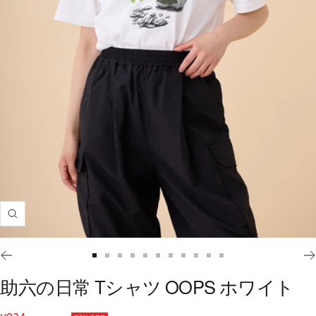
ズ
ー
ム
ス
ス
ス
ス
ス
ス
ス
ス
ス
ス
ス
イ
ラ
ラ
ラ
ラ
ラ
ラ
ラ
ラ
ラ
ラ
ラ
助六の日常 Tシャツ OOPS ホワイト
ン
イ
イ
イ
イ
イ
イ
イ
イ
イ
イ
イ
ド
ド
ド
ド
ド
ド
ド
ド
ド
ド
ド