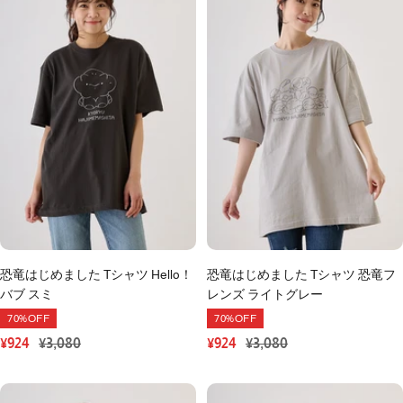
恐竜はじめました Tシャツ Hello！
恐竜はじめました Tシャツ 恐竜フ
バブ スミ
レンズ ライトグレー
70%OFF
70%OFF
セ
通
セ
通
¥924
¥3,080
¥924
¥3,080
ー
常
ー
常
ル
価
ル
価
価
格
価
格
格
格