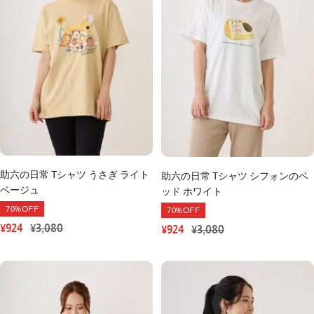
助六の日常 Tシャツ うさぎ ライト
助六の日常 Tシャツ シフォンのベ
ベージュ
ッド ホワイト
70%OFF
70%OFF
セ
通
¥924
¥3,080
セ
通
¥924
¥3,080
ー
常
ー
常
ル
価
ル
価
価
格
価
格
格
格