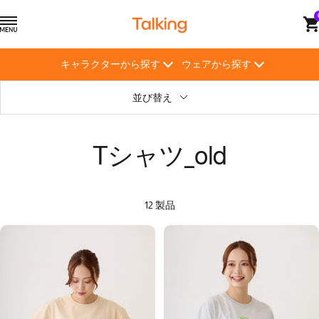
コ
ト
ナ
ン
ー
ビ
テ
キ
ゲ
ン
キャラクターから探す
ウェアから探す
ン
ー
ツ
グ
シ
へ
並び替え
【Talking】
ョ
ス
ン
キ
ッ
Tシャツ_old
プ
12 製品