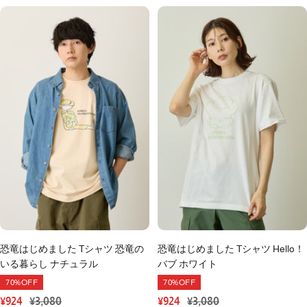
恐竜はじめました Tシャツ 恐竜の
恐竜はじめました Tシャツ Hello！
いる暮らし ナチュラル
バブ ホワイト
70%OFF
70%OFF
セ
通
セ
通
¥924
¥3,080
¥924
¥3,080
ー
常
ー
常
ル
価
ル
価
価
格
価
格