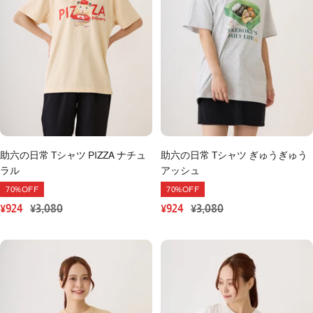
助六の日常 Tシャツ PIZZA ナチュ
助六の日常 Tシャツ ぎゅうぎゅう
ラル
アッシュ
70%OFF
70%OFF
セ
通
セ
通
¥924
¥3,080
¥924
¥3,080
ー
常
ー
常
ル
価
ル
価
価
格
価
格
格
格