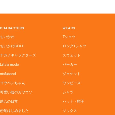
格
格
CHARACTERS
WEARS
ちいかわ
Tシャツ
ちいかわGOLF
ロングTシャツ
ナガノキャラクターズ
スウェット
Lil ala mode
パーカー
mofusand
ジャケット
コウペンちゃん
ワンピース
可愛い嘘のカワウソ
シャツ
助六の日常
ハット・帽子
恐竜はじめました
ソックス