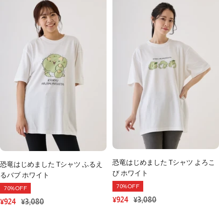
恐竜はじめました Tシャツ よろこ
恐竜はじめました Tシャツ ふるえ
び ホワイト
るバブ ホワイト
70%OFF
70%OFF
セ
通
¥924
¥3,080
ー
常
セ
通
¥924
¥3,080
ル
価
ー
常
価
格
ル
価
格
価
格
格