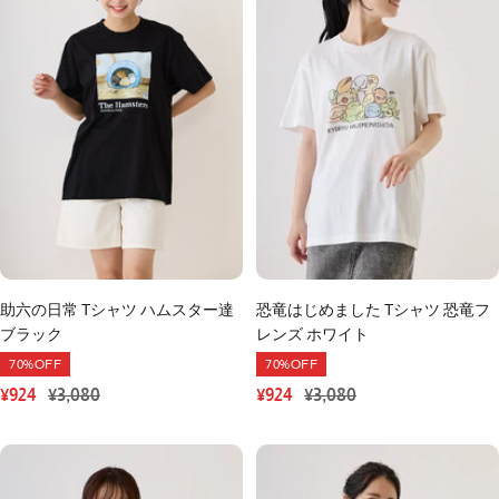
恐竜はじめました Tシャツ 恐竜フ
助六の日常 Tシャツ ハムスター達
レンズ ホワイト
ブラック
70%OFF
70%OFF
セ
通
セ
通
¥924
¥3,080
¥924
¥3,080
ー
常
ー
常
ル
価
ル
価
価
格
価
格
格
格