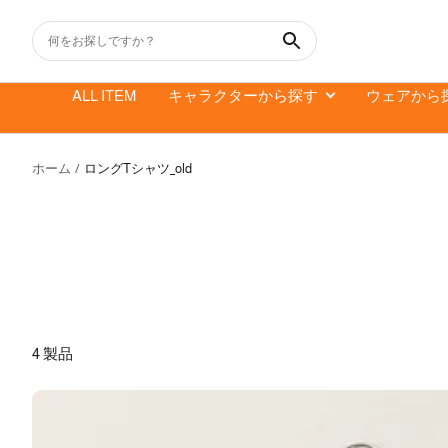
コ
ン
テ
ン
ALL ITEM
キャラクターから探す
ウェアから
ツ
へ
ス
ホーム
ロングTシャツ_old
キ
ッ
プ
4 製品