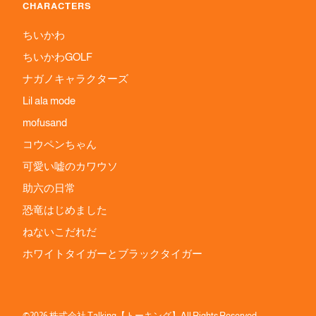
CHARACTERS
ちいかわ
ちいかわGOLF
ナガノキャラクターズ
Lil ala mode
mofusand
コウペンちゃん
可愛い嘘のカワウソ
助六の日常
恐竜はじめました
ねないこだれだ
ホワイトタイガーとブラックタイガー
©2026 株式会社 Talking【トーキング】All Rights Reserved.