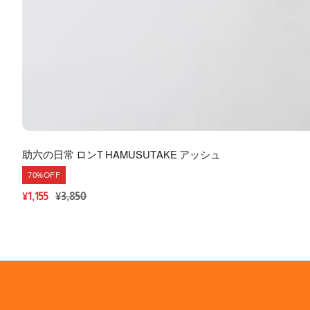
助六の日常 ロンT HAMUSUTAKE アッシュ
70%OFF
セ
通
¥1,155
¥3,850
ー
常
ル
価
価
格
格