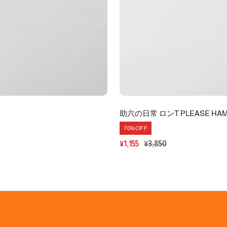
助六の日常 ロンT PLEASE HA
70%OFF
セ
通
¥1,155
¥3,850
ー
常
ル
価
価
格
格