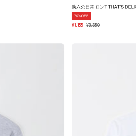
助六の日常 ロンT THAT'S DEL
70%OFF
セ
通
¥1,155
¥3,850
ー
常
ル
価
価
格
格