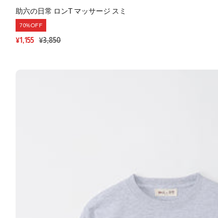
助六の日常 ロンT マッサージ スミ
70%OFF
セ
通
¥1,155
¥3,850
ー
常
ル
価
価
格
格