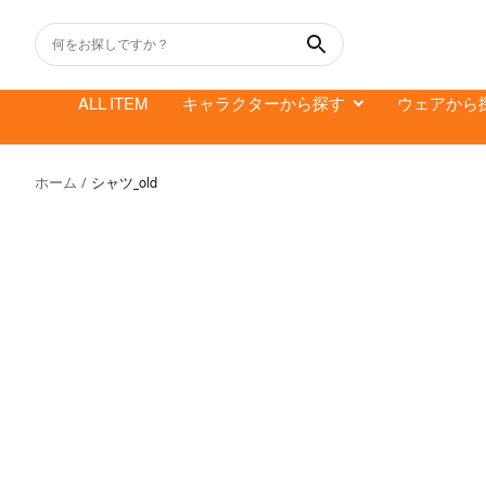
コ
ン
テ
ン
ALL ITEM
キャラクターから探す
ウェアから
ツ
へ
ス
ホーム
シャツ_old
キ
ッ
プ