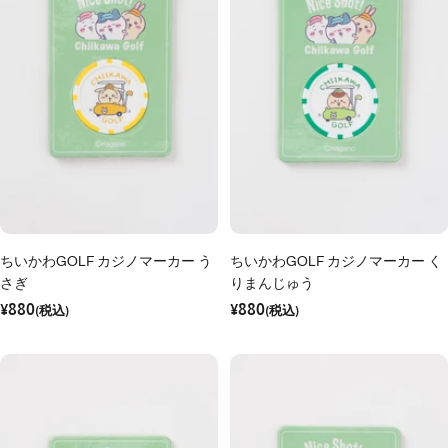
ちいかわGOLF カジノマーカー う
ちいかわGOLF カジノマーカー く
さぎ
りまんじゅう
セ
セ
¥880
¥880
ー
(税込)
ー
(税込)
ル
ル
価
価
格
格