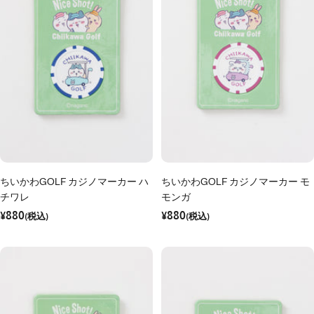
ちいかわGOLF カジノマーカー ハ
ちいかわGOLF カジノマーカー モ
チワレ
モンガ
セ
セ
¥880
¥880
ー
(税込)
ー
(税込)
ル
ル
価
価
格
格