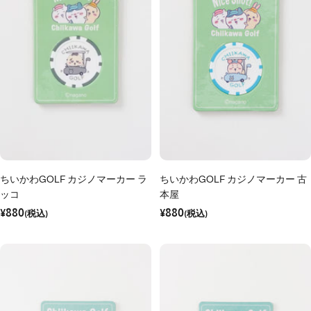
ちいかわGOLF カジノマーカー ラ
ちいかわGOLF カジノマーカー 古
ッコ
本屋
セ
セ
¥880
¥880
ー
(税込)
ー
(税込)
ル
ル
価
価
格
格