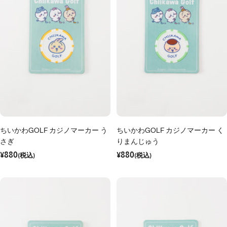
ちいかわGOLF カジノマーカー う
ちいかわGOLF カジノマーカー く
さぎ
りまんじゅう
セ
セ
¥880
¥880
ー
(税込)
ー
(税込)
ル
ル
価
価
格
格