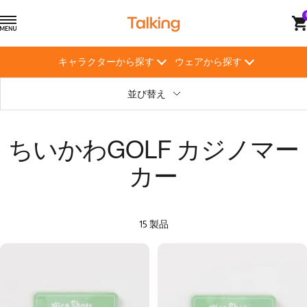
コ
ト
ナ
ン
ー
ビ
テ
キ
ゲ
ン
キャラクターから探す
ウェアから探す
ン
ー
ツ
グ
シ
へ
並び替え
【Talking】
ョ
ス
ン
キ
ッ
ちいかわGOLF カジノマー
プ
カー
15 製品