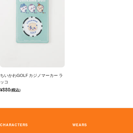
ちいかわGOLF カジノマーカー ラ
ッコ
セ
¥880
ー
(税込)
ル
価
格
CHARACTERS
WEARS