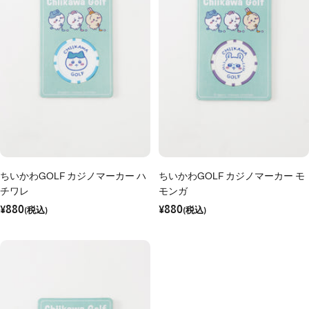
ちいかわGOLF カジノマーカー ハ
ちいかわGOLF カジノマーカー モ
チワレ
モンガ
セ
セ
¥880
¥880
ー
(税込)
ー
(税込)
ル
ル
価
価
格
格